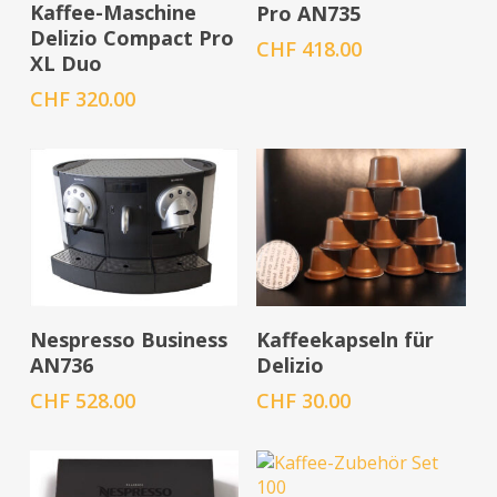
In den Warenkorb
Kaffee-Maschine
Pro AN735
Delizio Compact Pro
CHF
418.00
XL Duo
CHF
320.00
In den Warenkorb
In den Warenkorb
Nespresso Business
Kaffeekapseln für
AN736
Delizio
CHF
528.00
CHF
30.00