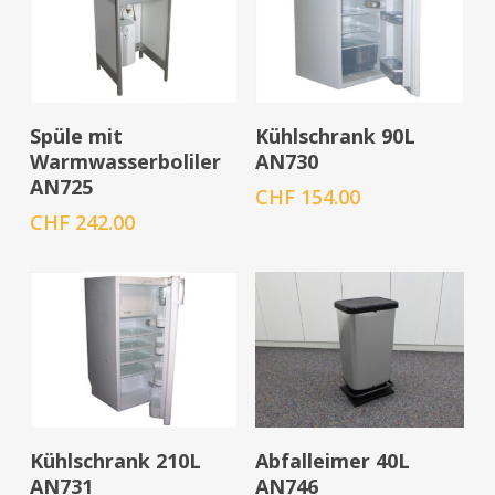
In den Warenkorb
In den Warenkorb
Spüle mit
Kühlschrank 90L
Warmwasserboliler
AN730
AN725
CHF
154.00
CHF
242.00
In den Warenkorb
In den Warenkorb
Kühlschrank 210L
Abfalleimer 40L
AN731
AN746