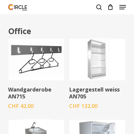
Zum
Menü
Hauptinhalt
suche
springen
Menü
schlie
Office
In den Warenkorb
In den Warenkorb
Wandgarderobe
Lagergestell weiss
AN715
AN705
CHF
42.00
CHF
132.00