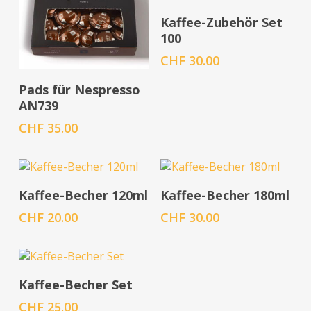
In den Warenkorb
Kaffee-Zubehör Set
100
CHF
30.00
In den Warenkorb
Pads für Nespresso
AN739
CHF
35.00
In den Warenkorb
In den Warenkorb
Kaffee-Becher 120ml
Kaffee-Becher 180ml
CHF
20.00
CHF
30.00
In den Warenkorb
Kaffee-Becher Set
CHF
25.00