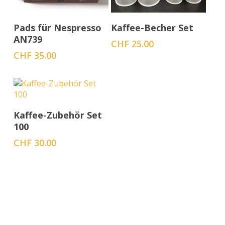
In den Warenkorb
In den Warenkorb
Pads für Nespresso
Kaffee-Becher Set
AN739
CHF
25.00
CHF
35.00
In den Warenkorb
Kaffee-Zubehör Set
100
CHF
30.00