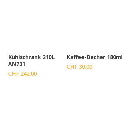
In den Warenkorb
In den Warenkorb
Kühlschrank 210L
Kaffee-Becher 180ml
AN731
CHF
30.00
CHF
242.00