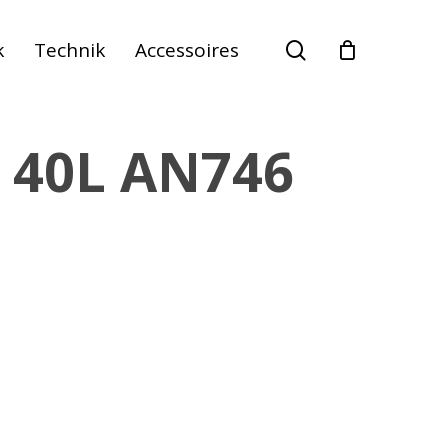
suche
k
Technik
Accessoires
r 40L AN746