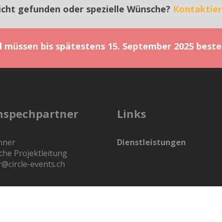
icht gefunden oder spezielle Wünsche?
Kontaktier
el müssen bis spätestens 15. September 2025 beste
nspechpartner
Links
nner
Dienstleistungen
che Projektleitung
r@circle-events.ch