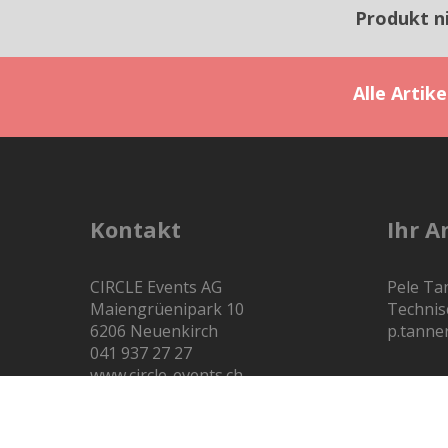
Produkt n
Alle Artik
Kontakt
Ihr A
CIRCLE Events AG
Pele Ta
Maiengrüenipark 10
Technis
6206 Neuenkirch
p.tanne
041 937 27 27
www.circle-events.ch