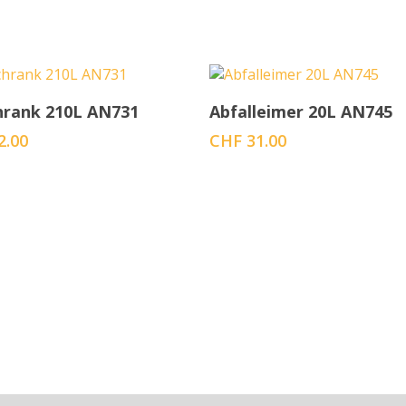
In den Warenkorb
In den Warenkorb
hrank 210L AN731
Abfalleimer 20L AN745
2.00
CHF
31.00