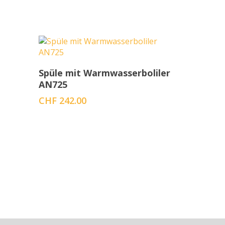
In den Warenkorb
Spüle mit Warmwasserboliler
AN725
CHF
242.00