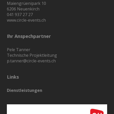
Maiengrüenipark 10
6206 Neuenkirch
041 937 27 27
www.circle-events.ch
Ihr Anspechpartner
Pele Tanner
Technische Projektleitung
p.tanner@circle-events.ch
Links
Dienstleistungen