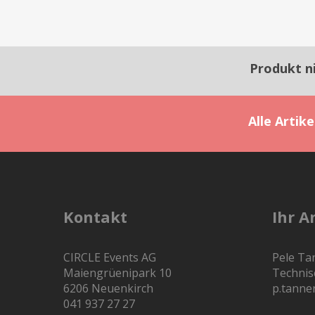
Produkt n
Alle Artik
Kontakt
Ihr A
CIRCLE Events AG
Pele Ta
Maiengrüenipark 10
Technis
6206 Neuenkirch
p.tanne
041 937 27 27