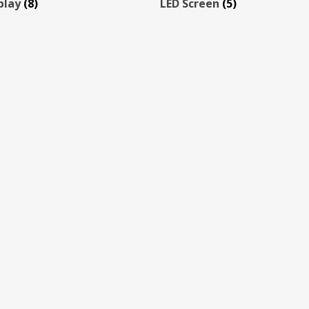
play
(8)
LED Screen
(5)