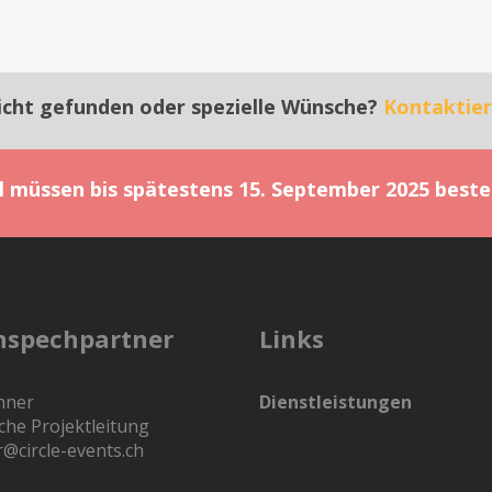
icht gefunden oder spezielle Wünsche?
Kontaktier
el müssen bis spätestens 15. September 2025 beste
nspechpartner
Links
nner
Dienstleistungen
che Projektleitung
r@circle-events.ch