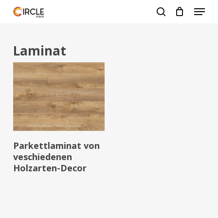
Zum
Menü
Hauptinhalt
suche
springen
Menü
schlie
Laminat
Weiterlesen
Parkettlaminat von
veschiedenen
Holzarten-Decor