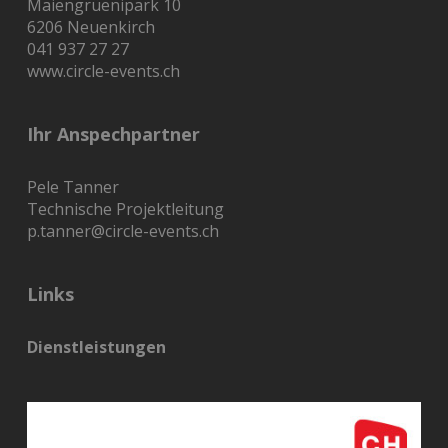
Maiengrüenipark 10
6206 Neuenkirch
041 937 27 27
www.circle-events.ch
Ihr Anspechpartner
Pele Tanner
Technische Projektleitung
p.tanner@circle-events.ch
Links
Dienstleistungen