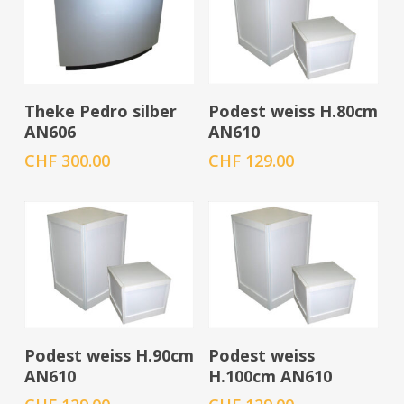
In den Warenkorb
In den Warenkorb
Theke Pedro silber
Podest weiss H.80cm
AN606
AN610
CHF
300.00
CHF
129.00
In den Warenkorb
In den Warenkorb
Podest weiss H.90cm
Podest weiss
AN610
H.100cm AN610