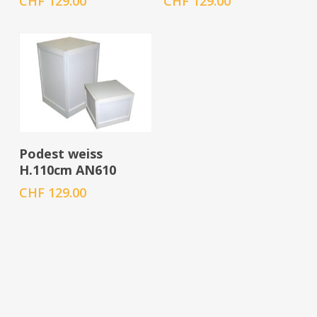
CHF
129.00
CHF
129.00
In den Warenkorb
Podest weiss
H.110cm AN610
CHF
129.00