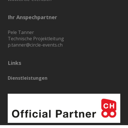
Ihr Anspechpartner
Pele Tanner
Technische Projektleitung
p.tanner@circle-events.ch
Links
Dienstleistungen