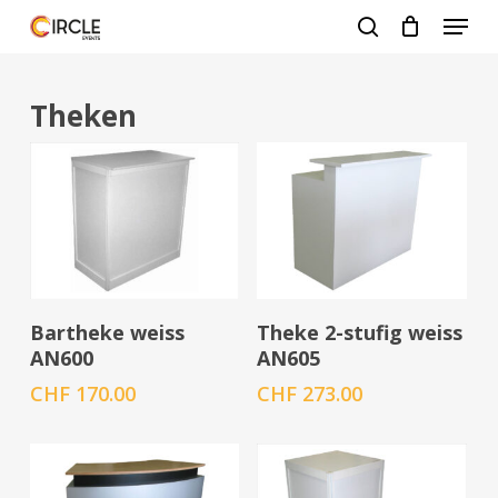
Zum
Menü
Hauptinhalt
suche
springen
Menü
schlie
Theken
In den Warenkorb
In den Warenkorb
Bartheke weiss
Theke 2-stufig weiss
AN600
AN605
CHF
170.00
CHF
273.00