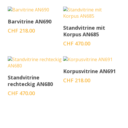
In den Warenkorb
Barvitrine AN690
In den Warenkorb
Standvitrine mit
CHF
218.00
Korpus AN685
CHF
470.00
In den Warenkorb
Korpusvitrine AN691
In den Warenkorb
Standvitrine
CHF
218.00
rechteckig AN680
CHF
470.00