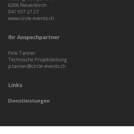
6206 Neuenkirch
041 937 27 27
www.circle-events.ch
Ihr Anspechpartner
Pele Tanner
Technische Projektleitung
p.tanner@circle-events.ch
Links
Dienstleistungen