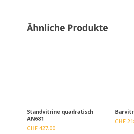
Ähnliche Produkte
In den Warenkorb
Standvitrine quadratisch
Barvit
AN681
CHF
21
CHF
427.00