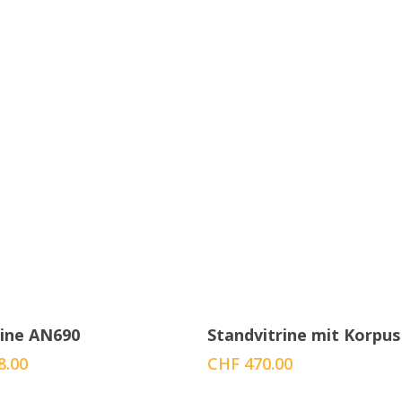
In den Warenkorb
In den Warenkorb
rine AN690
Standvitrine mit Korpu
8.00
CHF
470.00