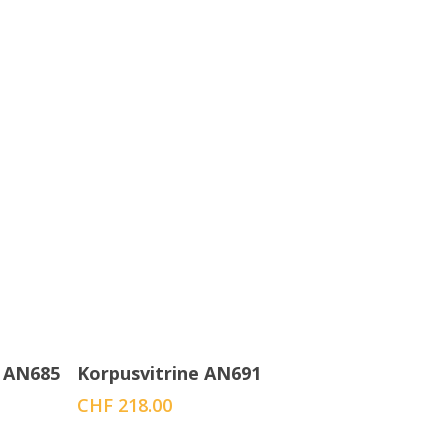
In den Warenkorb
s AN685
Korpusvitrine AN691
CHF
218.00