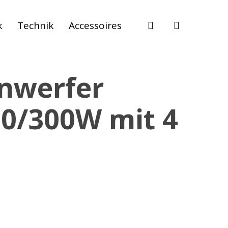
suche
k
Technik
Accessoires
inwerfer
50/300W mit 4