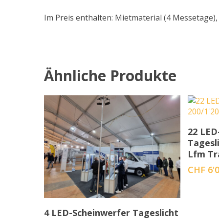
Im Preis enthalten: Mietmaterial (4 Messetag
Ähnliche Produkte
22 LED
Tagesl
Lfm Tr
CHF
6'0
In den Warenkorb
4 LED-Scheinwerfer Tageslicht