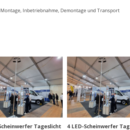
e), Montage, Inbetriebnahme, Demontage und Transport
In den Warenkorb
In den Warenkorb
Scheinwerfer Tageslicht
4 LED-Scheinwerfer Tag