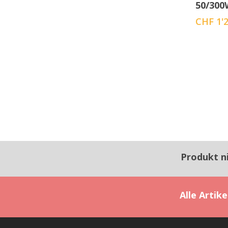
50/300
CHF
1'2
Produkt n
Alle Artik