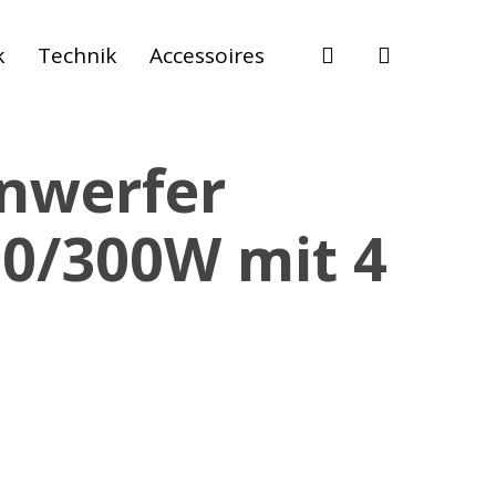
suche
k
Technik
Accessoires
inwerfer
50/300W mit 4