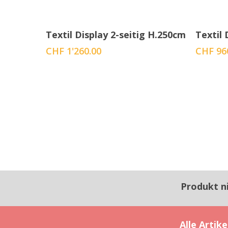
Menge auswählen
Textil Display 2-seitig H.250cm
Textil 
CHF
1'260.00
CHF
96
Produkt n
Alle Artik