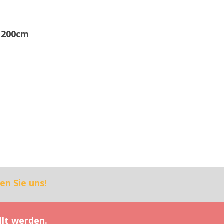
H.200cm
en Sie uns!
llt werden.