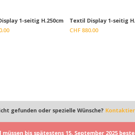
Menge auswählen
Menge auswählen
Display 1-seitig H.250cm
Textil Display 1-seitig 
0.00
CHF
880.00
icht gefunden oder spezielle Wünsche?
Kontaktier
el müssen bis spätestens 15. September 2025 beste