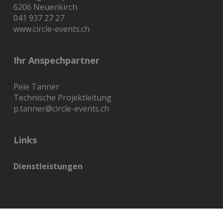
6206 Neuenkirch
041 937 27 27
www.circle-events.ch
Ihr Anspechpartner
Pele Tanner
Technische Projektleitung
p.tanner@circle-events.ch
Links
Dienstleistungen