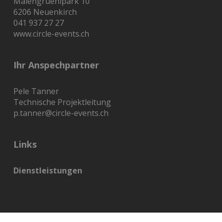
Maiengrüenipark 10
6206 Neuenkirch
041 937 27 27
www.circle-events.ch
Ihr Anspechpartner
Pele Tanner
Technische Projektleitung
p.tanner@circle-events.ch
Links
Dienstleistungen