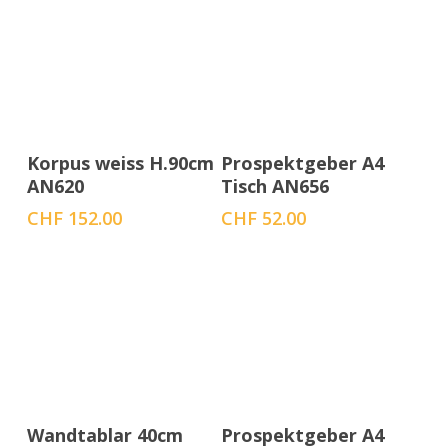
In den Warenkorb
In den Warenkorb
Korpus weiss H.90cm
Prospektgeber A4
AN620
Tisch AN656
CHF
152.00
CHF
52.00
In den Warenkorb
In den Warenkorb
Wandtablar 40cm
Prospektgeber A4