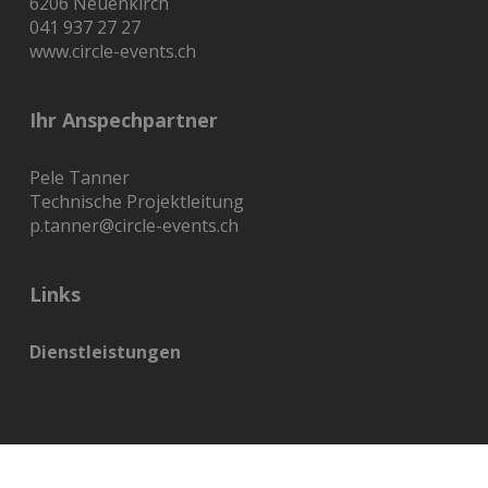
6206 Neuenkirch
041 937 27 27
www.circle-events.ch
Ihr Anspechpartner
Pele Tanner
Technische Projektleitung
p.tanner@circle-events.ch
Links
Dienstleistungen