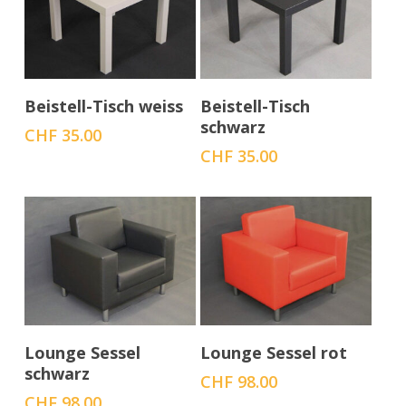
In den Warenkorb
In den Warenkorb
Beistell-Tisch weiss
Beistell-Tisch
schwarz
CHF
35.00
CHF
35.00
In den Warenkorb
In den Warenkorb
Lounge Sessel
Lounge Sessel rot
schwarz
CHF
98.00
CHF
98.00