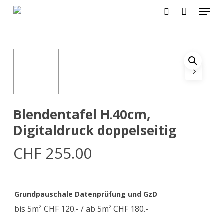
Zum
Menü
Hauptinhalt
suche
springen
Menü
schlie
Blendentafel H.40cm,
Digitaldruck doppelseitig
CHF
255.00
Grundpauschale Datenprüfung und GzD
bis 5m² CHF 120.- / ab 5m² CHF 180.-